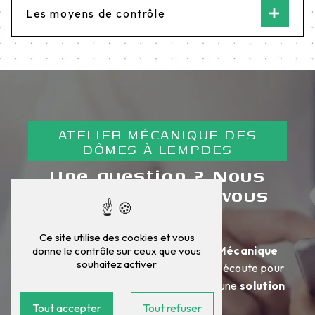
Les moyens de contrôle
ATELIER MÉCANIQUE DES
DÔMES À LEMPDES
Une question ? Nous
sommes là pour vous
répondre !
Ce site utilise des cookies et vous
N'hésitez pas à contacter l’
Atelier Mécanique
donne le contrôle sur ceux que vous
souhaitez activer
des Dômes
: notre équipe est à votre écoute pour
étudier votre projet et vous proposer une
solution
adaptée
à vos besoins.
Tout accepter
Tout refuser