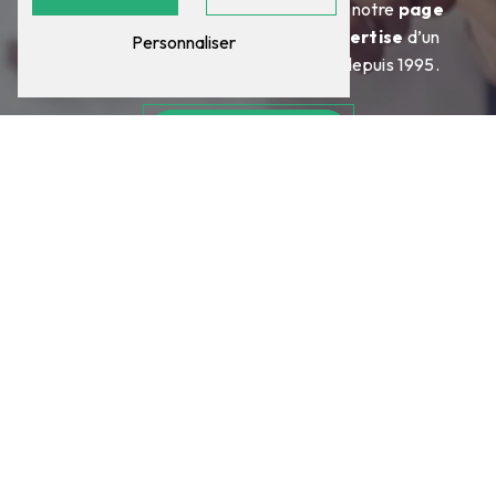
Appelez-nous directement ou utilisez notre
page
de contact
pour bénéficier de l’
expertise
d’un
Personnaliser
partenaire réactif, fiable et reconnu depuis 1995.
Nous contacter
ATELIER MÉCANIQUE DES
DÔMES À LEMPDES
Pourquoi choisir les
services de notre
atelier