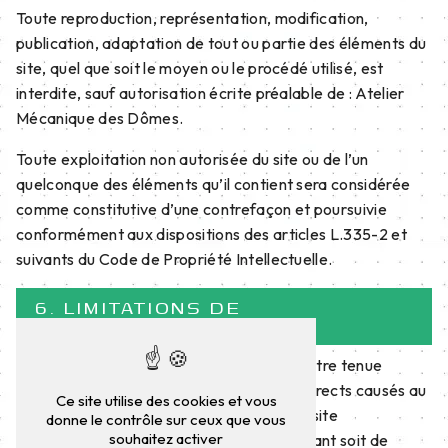
Toute reproduction, représentation, modification,
publication, adaptation de tout ou partie des éléments du
site, quel que soit le moyen ou le procédé utilisé, est
interdite, sauf autorisation écrite préalable de : Atelier
Mécanique des Dômes.
Toute exploitation non autorisée du site ou de l’un
quelconque des éléments qu’il contient sera considérée
comme constitutive d’une contrefaçon et poursuivie
conformément aux dispositions des articles L.335-2 et
suivants du Code de Propriété Intellectuelle.
6. LIMITATIONS DE
RESPONSABILITÉ.
Atelier Mécanique des Dômes ne pourra être tenue
responsable des dommages directs et indirects causés au
Ce site utilise des cookies et vous
matériel de l’utilisateur, lors de l’accès au site
donne le contrôle sur ceux que vous
souhaitez activer
ateliersmecaniquesdesdomes.fr, et résultant soit de