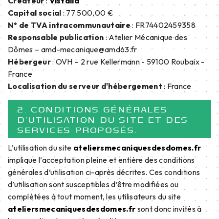
Créateur
:
Vistalid
Capital social
: 77 500,00 €
N° de TVA intracommunautaire
: FR74402459358
Responsable publication
: Atelier Mécanique des
Dômes – amd-mecanique@amd63.fr
Hébergeur
: OVH – 2 rue Kellermann - 59100 Roubaix -
France
Localisation du serveur d'hébergement
: France
2. CONDITIONS GÉNÉRALES
D’UTILISATION DU SITE ET DES
SERVICES PROPOSÉS.
L’utilisation du site
ateliersmecaniquesdesdomes.fr
implique l’acceptation pleine et entière des conditions
générales d’utilisation ci-après décrites. Ces conditions
d’utilisation sont susceptibles d’être modifiées ou
complétées à tout moment, les utilisateurs du site
ateliersmecaniquesdesdomes.fr
sont donc invités à