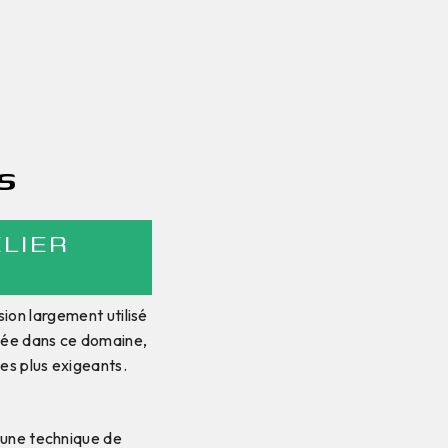
s
LIER
ion largement utilisé
isée dans ce domaine,
les plus exigeants.
 une technique de