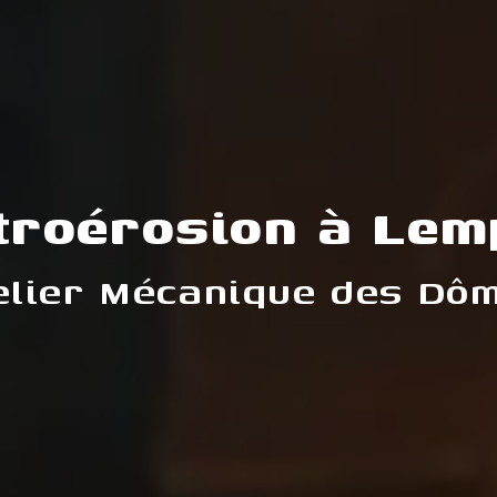
troérosion à Le
elier Mécanique des Dô