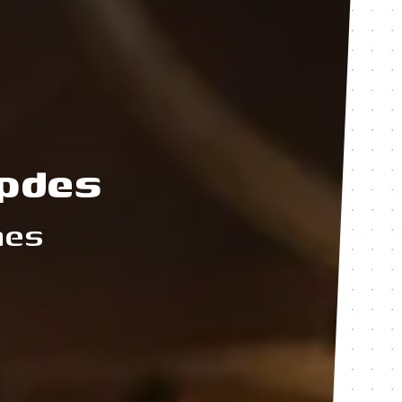
mpdes
mes