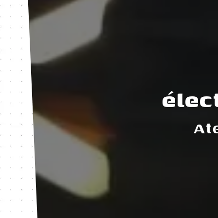
élec
At